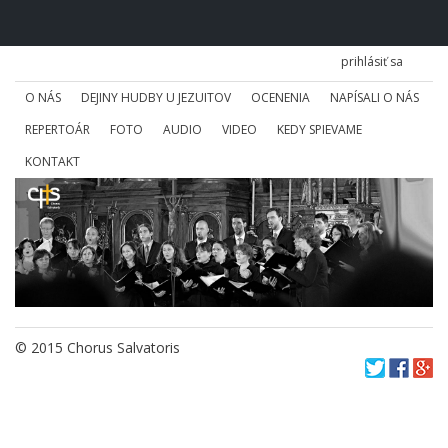
prihlásiť sa
O NÁS
DEJINY HUDBY U JEZUITOV
OCENENIA
NAPÍSALI O NÁS
REPERTOÁR
FOTO
AUDIO
VIDEO
KEDY SPIEVAME
KONTAKT
© 2015 Chorus Salvatoris