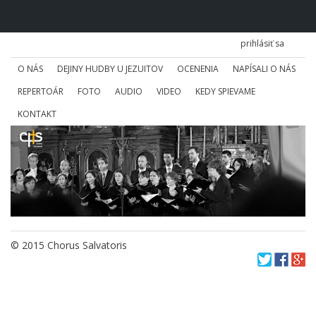
prihlásiť sa
O NÁS
DEJINY HUDBY U JEZUITOV
OCENENIA
NAPÍSALI O NÁS
REPERTOÁR
FOTO
AUDIO
VIDEO
KEDY SPIEVAME
KONTAKT
© 2015 Chorus Salvatoris