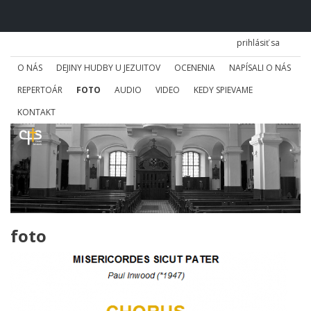
prihlásiť sa
O NÁS
DEJINY HUDBY U JEZUITOV
OCENENIA
NAPÍSALI O NÁS
REPERTOÁR
FOTO
AUDIO
VIDEO
KEDY SPIEVAME
KONTAKT
foto