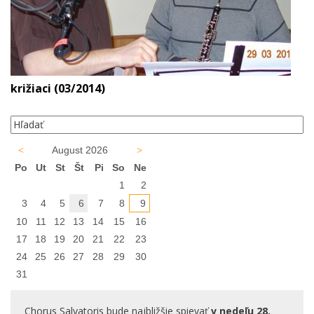
križiaci (03/2014)
<
August 2026
>
Po
Ut
St
Št
Pi
So
Ne
1
2
3
4
5
6
7
8
9
10
11
12
13
14
15
16
17
18
19
20
21
22
23
24
25
26
27
28
29
30
31
Chorus Salvatoris bude najbližšie spievať
v nedeľu 28.