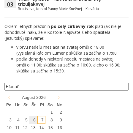
03
trizuljakovej
Bratislava, Kostol Panny Márie Snežnej – Kalvária
Okrem letných prázdnin
po celý cirkevný rok
platí (ak nie je
dohodnuté inak), že v Kostole Najsvätejšieho spasiteľa
(jezuitský) spievame:
v prvú nedeľu mesiaca na svätej omši o 18:00
(vysielaná Rádiom Lumen); skúška sa začína o 17:00;
podľa dohody v niektorú nedeľu mesiaca na svätej
omši o 11:00; skúška sa začína o 10:00, alebo o 16:30;
skúška sa začína o 15:30.
<
August 2026
>
Po
Ut
St
Št
Pi
So
Ne
1
2
3
4
5
6
7
8
9
10
11
12
13
14
15
16