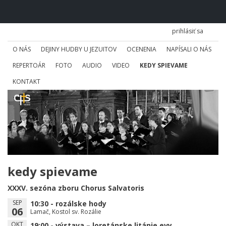
prihlásiť sa
O NÁS
DEJINY HUDBY U JEZUITOV
OCENENIA
NAPÍSALI O NÁS
REPERTOÁR
FOTO
AUDIO
VIDEO
KEDY SPIEVAME
KONTAKT
kedy spievame
XXXV. sezóna zboru Chorus Salvatoris
SEP
10:30 - rozálske hody
06
Lamač, Kostol sv. Rozálie
OKT
19:00 - výstava – loretánske litánie evy