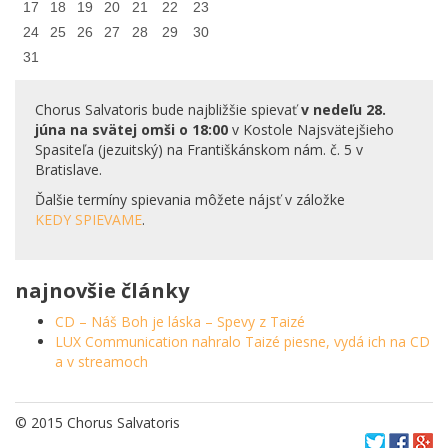
17
18
19
20
21
22
23
24
25
26
27
28
29
30
31
Chorus Salvatoris bude najbližšie spievať
v nedeľu 28.
júna na svätej omši o 18:00
v Kostole Najsvätejšieho
Spasiteľa (jezuitský) na Františkánskom nám. č. 5 v
Bratislave.
Ďalšie termíny spievania môžete nájsť v záložke
KEDY SPIEVAME
.
najnovšie články
CD – Náš Boh je láska – Spevy z Taizé
LUX Communication nahralo Taizé piesne, vydá ich na CD
a v streamoch
© 2015 Chorus Salvatoris