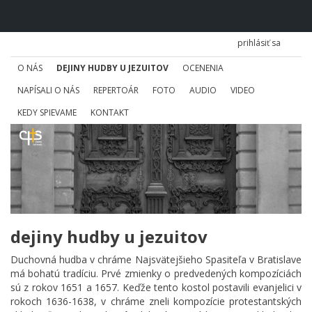
prihlásiť sa
O NÁS
DEJINY HUDBY U JEZUITOV
OCENENIA
NAPÍSALI O NÁS
REPERTOÁR
FOTO
AUDIO
VIDEO
KEDY SPIEVAME
KONTAKT
dejiny hudby u jezuitov
Duchovná hudba v chráme Najsvätejšieho Spasiteľa v Bratislave
má bohatú tradíciu. Prvé zmienky o predvedených kompozíciách
sú z rokov 1651 a 1657. Keďže tento kostol postavili evanjelici v
rokoch 1636-1638, v chráme zneli kompozície protestantských