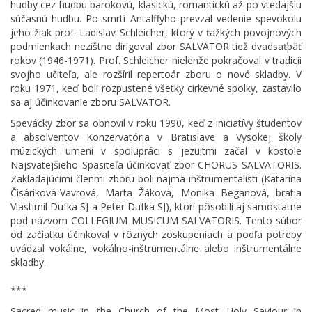
hudby cez hudbu barokovú, klasickú, romantickú až po vtedajšiu
súčasnú hudbu. Po smrti Antalffyho prevzal vedenie spevokolu
jeho žiak prof. Ladislav Schleicher, ktorý v ťažkých povojnových
podmienkach nezištne dirigoval zbor SALVATOR tiež dvadsaťpäť
rokov (1946-1971). Prof. Schleicher nielenže pokračoval v tradícii
svojho učiteľa, ale rozšíril repertoár zboru o nové skladby. V
roku 1971, keď boli rozpustené všetky cirkevné spolky, zastavilo
sa aj účinkovanie zboru SALVATOR.
Spevácky zbor sa obnovil v roku 1990, keď z iniciatívy študentov
a absolventov Konzervatória v Bratislave a Vysokej školy
múzických umení v spolupráci s jezuitmi začal v kostole
Najsvätejšieho Spasiteľa účinkovať zbor CHORUS SALVATORIS.
Zakladajúcimi členmi zboru boli najmä inštrumentalisti (Katarína
Čisáriková-Vavrová, Marta Žáková, Monika Beganová, bratia
Vlastimil Dufka SJ a Peter Dufka SJ), ktorí pôsobili aj samostatne
pod názvom COLLEGIUM MUSICUM SALVATORIS. Tento súbor
od začiatku účinkoval v rôznych zoskupeniach a podľa potreby
uvádzal vokálne, vokálno-inštrumentálne alebo inštrumentálne
skladby.
***
Sacred music in the Church of the Most Holy Saviour in