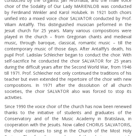
conducted by the organist Ján Hromada, and the male voice
choir of the Sodality of Our Lady MARIENLOB was conducted
by Ferdinand Winkler and Karol Holubek. In 1921 both choirs
unified into a mixed voice choir SALVATOR conducted by Prof.
Viliam Antalffy. This distinguished musician peformed in the
Jesuit church for 25 years. Many various compositions were
played in the church – from Gregorian chants and medieval
music, through baroque, classical, romantic music – till the
contemporary music of those days. After Antalffy’s death, his
pupil Prof. Ladislav Schleicher began to conduct the choir. With
self-sacrifice he conducted the choir SALVATOR for 25 years
during the difficult years after the Second World War, from 1946
till 1971. Prof. Schleicher not only continued the traditions of his
teacher but even extended the repertoire of the choir with new
compositions. In 1971 after the dissolution of all church
societies, the choir SALVATOR also was forced to stop its
activities.
Since 1990 the voice choir of the church has now been renewed
thanks to the initiative of students and graduates of the
Conservatory and of the Music Academy in Bratislava, in
cooperation with the Jesuits. Now called CHORUS SALVATORIS,
the choir continues to sing in the Church of the Most Holy