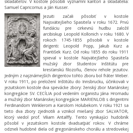
skladateľov. V kostole pôsobili významní kantori a skladatelia:
Samuel Capricornus a Ján Kusser.
Jezuiti začali pôsobiť v kostole
Najsvätejšieho Spasiteľa v roku 1672. Prvú
fundáciu pre cirkevnú hudbu založil
arcibiskup Leopold Kollonich v roku 1680. V
rokoch 1745-1855 pôsobili v kostole
dirigenti: Leopold Popp, Jakub Kurz a
František Kurz. Od roku 1855 do roku 1911
spieval v kostole Najvätejšieho Spasiteľa
mužský zbor študentov Inštitútu pre
kresťanskú filozofiu, členov rehole jezuitov.
Jedným z najznámejších dirigentov tohto zboru bol fráter Weber.
V roku 1911, po preložení Inštitútu do Innsbrucku, účinkovali v
jezuitskom kostole dva spevácke zbory: ženský zbor Mariánskej
kongregácie SV. CECÍLIA pod vedením organistu Jána Hromadu
a mužský zbor Mariánskej kongregácie MARIENLOB s dirigentmi
Ferdinandom Winklerom a Karolom Holubekom. V roku 1921 sa
tieto dva zbory zjednotili a vznikol miešaný zbor SALVATOR,
ktorý viedol prof. Viliam Antalffy. Tento vynikajúci hudobník
pôsobil v jezuitskom kostole dvadsaťpäť rokov. V chráme
odzneli hudobné diela od gregoriánskeho chorálu a stredovekej