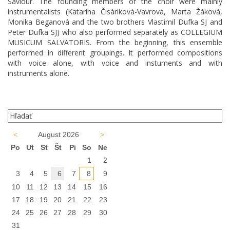
Saviour. The founding members of the choir were mainly
instrumentalists (Katarína Čisáriková-Vavrová, Marta Žáková,
Monika Beganová and the two brothers Vlastimil Dufka SJ and
Peter Dufka SJ) who also performed separately as COLLEGIUM
MUSICUM SALVATORIS. From the beginning, this ensemble
performed in different groupings. It performed compositions
with voice alone, with voice and instuments and with
instruments alone.
<
August 2026
>
Po
Ut
St
Št
Pi
So
Ne
1
2
3
4
5
6
7
8
9
10
11
12
13
14
15
16
17
18
19
20
21
22
23
24
25
26
27
28
29
30
31