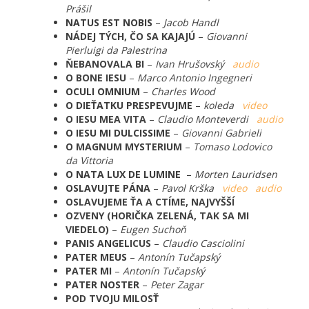
Prášil
NATUS EST NOBIS
–
Jacob Handl
NÁDEJ TÝCH, ČO SA KAJAJÚ
–
Giovanni
Pierluigi da Palestrina
ŇEBANOVALA BI
–
Ivan Hrušovský
audio
O BONE IESU
–
Marco Antonio Ingegneri
OCULI OMNIUM
–
Charles Wood
O DIEŤATKU PRESPEVUJME
–
koleda
video
O IESU MEA VITA
–
Claudio Monteverdi
audio
O IESU MI DULCISSIME
–
Giovanni Gabrieli
O MAGNUM MYSTERIUM
–
Tomaso Lodovico
da Vittoria
O NATA LUX DE LUMINE
–
Morten Lauridsen
OSLAVUJTE PÁNA
–
Pavol Krška
video
audio
OSLAVUJEME ŤA A CTÍME, NAJVYŠŠÍ
OZVENY (HORIČKA ZELENÁ, TAK SA MI
VIEDELO)
–
Eugen Suchoň
PANIS ANGELICUS
–
Claudio Casciolini
PATER MEUS
–
Antonín Tučapský
PATER MI
–
Antonín Tučapský
PATER NOSTER
–
Peter Zagar
POD TVOJU MILOSŤ