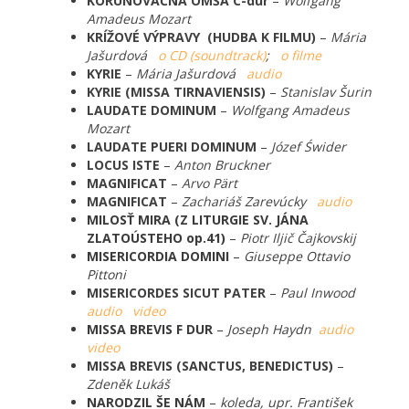
KORUNOVAČNÁ OMŠA C-dur
–
Wolfgang
Amadeus Mozart
KRÍŽOVÉ VÝPRAVY (HUDBA K FILMU)
–
Mária
Jašurdová
o CD (soundtrack)
;
o filme
KYRIE
–
Mária Jašurdová
audio
KYRIE (MISSA TIRNAVIENSIS)
–
Stanislav Šurin
LAUDATE DOMINUM
–
Wolfgang Amadeus
Mozart
LAUDATE PUERI DOMINUM
–
Józef Świder
LOCUS ISTE
–
Anton Bruckner
MAGNIFICAT
–
Arvo Pärt
MAGNIFICAT
–
Zachariáš Zarevúcky
audio
MILOSŤ MIRA (Z LITURGIE SV. JÁNA
ZLATOÚSTEHO op.41)
–
Piotr Iljič Čajkovskij
MISERICORDIA DOMINI
–
Giuseppe Ottavio
Pittoni
MISERICORDES SICUT PATER
–
Paul Inwood
audio
video
MISSA BREVIS F DUR
–
Joseph Haydn
audio
video
MISSA BREVIS (SANCTUS, BENEDICTUS)
–
Zdeněk Lukáš
NARODZIL ŠE NÁM
–
koleda, upr. František