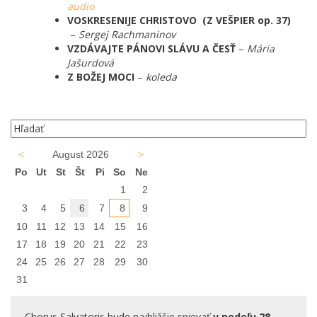
audio
VOSKRESENIJE CHRISTOVO (Z VEŠPIER op. 37)
–
Sergej Rachmaninov
VZDÁVAJTE PÁNOVI SLÁVU A ČESŤ
–
Mária
Jašurdová
Z BOŽEJ MOCI
–
koleda
<
August 2026
>
Po
Ut
St
Št
Pi
So
Ne
1
2
3
4
5
6
7
8
9
10
11
12
13
14
15
16
17
18
19
20
21
22
23
24
25
26
27
28
29
30
31
Chorus Salvatoris bude najbližšie spievať
v nedeľu 28.