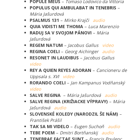
POPULE MEUS
–
Tomaso Lodovico da Vittoria
POPULUS QUI AMBULABAT IN TENEBRIS
–
Mária Jašurdová
PSALMUS 131
–
Mirko Krajči
audio
QUIA VIDISTI ME THOMA
–
Luca Marenzio
RADUJ SA V SVOJOM PÁNOVI
–
Mária
Jašurdová
REGEM NATUM
–
Jacobus Gallus
video
REGINA COELI
–
Georg Aichinger
audio
RESONET IN LAUDIBUS
–
Jacobus Gallus
video
REY A QUIEN REYES ADORAN
–
Cancioneru de
Uppsala s. XVI
video
RORANDO COELI
–
Jan Kampanus Vodňanský
video
SALVE REGINA
–
Mária Jašurdová
audio
SALVE REGINA (KRIŽIACKE VÝPRAVY)
–
Mária
Jašurdová
audio
SLOVENSKÉ KOLEDY (NARODZIL ŠE NÁM)
–
František Prášil
TAK SA MI VIDELO
–
Eugen Suchoň
audio
TEBE POEM
–
Dmitri Bortňanskij
audio
TENEBRAE FACTAE SUNT
–
Francis Poulenc