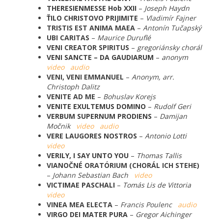
THERESIENMESSE Hob XXII
–
Joseph Haydn
ŤILO CHRISTOVO PRIJIMITE
–
Vladimír Fajner
TRISTIS EST ANIMA MAEA
–
Antonín Tučapský
UBI CARITAS
–
Maurice Duruflé
VENI CREATOR SPIRITUS
–
gregoriánsky chorál
VENI SANCTE – DA GAUDIARUM
–
a
nonym
video
audio
VENI, VENI EMMANUEL
–
Anonym, arr.
Christoph Dalitz
VENITE AD ME
–
Bohuslav Korejs
VENITE EXULTEMUS DOMINO
–
Rudolf Geri
VERBUM SUPERNUM PRODIENS
–
Damijan
Močnik
video
audio
VERE LAUGORES NOSTROS
–
Antonio Lotti
video
VERILY, I SAY UNTO YOU
–
Thomas Tallis
VIANOČNÉ ORATÓRIUM (CHORÁL ICH STEHE)
–
Johann Sebastian Bach
video
VICTIMAE PASCHALI
–
Tomás Lis de Vittoria
video
VINEA MEA ELECTA
–
Francis Poulenc
audio
VIRGO DEI MATER PURA
–
Gregor Aichinger