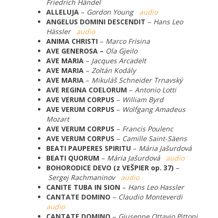
Friedrich Händel
ALLELUJA
–
Gordon Young
audio
ANGELUS DOMINI DESCENDIT
–
Hans Leo
Hässler
audio
ANIMA CHRISTI
–
Marco Frisina
AVE GENEROSA –
Ola Gjeilo
AVE MARIA
–
Jacques Arcadelt
AVE MARIA
–
Zoltán Kodály
AVE MARIA
–
Mikuláš Schneider Trnavský
AVE REGINA COELORUM
–
Antonio Lotti
AVE VERUM CORPUS
–
William Byrd
AVE VERUM CORPUS
–
Wolfgang Amadeus
Mozart
AVE VERUM CORPUS
–
Francis Poulenc
AVE VERUM CORPUS
–
Camille Saint-Säens
BEATI PAUPERES SPIRITU
–
Mária Jašurdová
BEATI QUORUM
–
Mária Jašurdová
audio
BOHORODICE DEVO (z VEŠPIER op. 37)
–
Sergej Rachmaninov
audio
CANITE TUBA IN SION
–
Hans Leo Hassler
CANTATE DOMINO
–
Claudio Monteverdi
audio
CANTATE DOMINO
–
Giuseppe Ottavio Pittoni