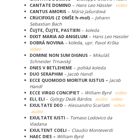
CANTATE DOMINO
–
Hans Leo Hässler
video
CANTUS AMORIS
–
Mária Jašurdová
CRUCIFIXUS (Z OMŠE h-mol)
–
Johann
Sebastian Bach
ČUJTE, ČUJTE, PASTIERI
–
koleda
DIXIT MARIA AD ANGELUM
–
Hans Leo Hassler
DOBRÁ NOVINA
– koleda
, upr. Pavol Krška
video
DOMINE NON SUM DIGNUS
–
Mikuláš
Schneider Trnavský
DNES V BETLEHEME
–
poľská koleda
DUO SERAPHIM
– Jacob Handl
ECCE QUOMODO MORITUR IUSTUS –
Jacob
Handl
ECCE VIRGO CONCIPIET
–
William Byrd
video
ELI, ELI
–
György Deák Bárdos
audio
video
EXULTATE DEO
–
Alessandro Scarlatti
video
audio
EXULTATE IUSTI
–
Tomaso Lodovico da
Viadana
EXULTENT COELI
–
Claudio Monteverdi
HAEC DIES –
William Byrd