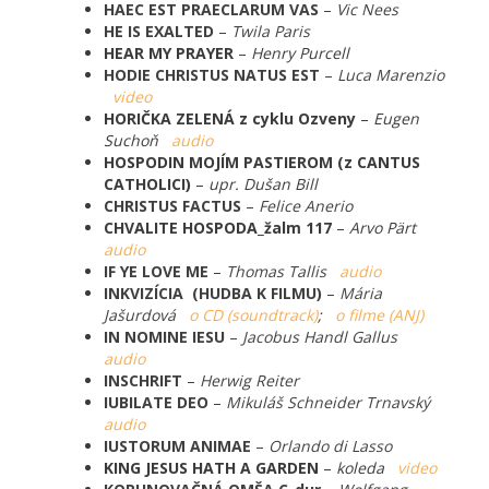
HAEC EST PRAECLARUM VAS
–
Vic Nees
HE IS EXALTED
–
Twila Paris
HEAR MY PRAYER
–
Henry Purcell
HODIE CHRISTUS NATUS EST
–
Luca Marenzio
video
HORIČKA ZELENÁ z cyklu Ozveny
–
Eugen
Suchoň
audio
HOSPODIN MOJÍM PASTIEROM (z CANTUS
CATHOLICI)
–
upr. Dušan Bill
CHRISTUS FACTUS
–
Felice Anerio
CHVALITE HOSPODA_žalm 117
–
Arvo Pärt
audio
IF YE LOVE ME
–
Thomas Tallis
audio
INKVIZÍCIA (HUDBA K FILMU)
–
Mária
Jašurdová
o CD (soundtrack)
;
o filme (ANJ)
IN NOMINE IESU
–
Jacobus Handl Gallus
audio
INSCHRIFT
–
Herwig Reiter
IUBILATE DEO
–
Mikuláš Schneider Trnavský
audio
IUSTORUM ANIMAE
–
Orlando di Lasso
KING JESUS HATH A GARDEN
–
koleda
video