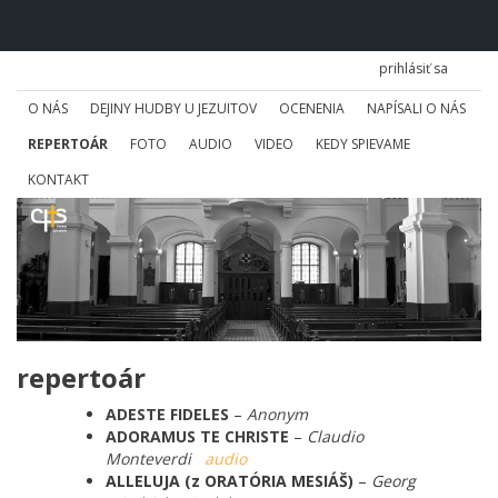
prihlásiť sa
O NÁS
DEJINY HUDBY U JEZUITOV
OCENENIA
NAPÍSALI O NÁS
REPERTOÁR
FOTO
AUDIO
VIDEO
KEDY SPIEVAME
KONTAKT
repertoár
ADESTE FIDELES
–
Anonym
ADORAMUS TE CHRISTE
–
Claudio
Monteverdi
audio
ALLELUJA (z ORATÓRIA MESIÁŠ)
–
Georg