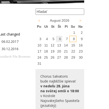
<
August 2026
>
Po
Ut
St
Št
Pi
So
Ne
1
2
Last changed
3
4
5
6
7
8
9
06.02.2017
10
11
12
13
14
15
16
30.12.2016
17
18
19
20
21
22
23
24
25
26
27
28
29
30
31
Chorus Salvatoris
bude najbližšie spievať
v nedeľu 28. júna
na svätej omši o 18:00
v Kostole
Najsvätejšieho Spasiteľa
(jezuitský)