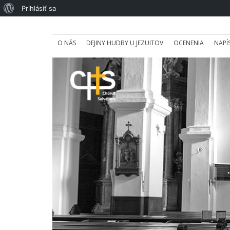
O
Prihlásiť sa
WordPress
O NÁS
DEJINY HUDBY U JEZUITOV
OCENENIA
NAPÍ