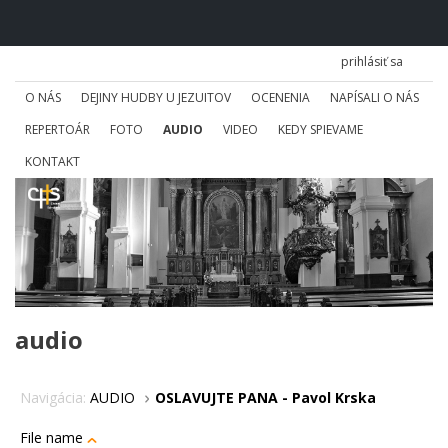
prihlásiť sa
O NÁS
DEJINY HUDBY U JEZUITOV
OCENENIA
NAPÍSALI O NÁS
REPERTOÁR
FOTO
AUDIO
VIDEO
KEDY SPIEVAME
KONTAKT
audio
Navigácia:
AUDIO
OSLAVUJTE PANA - Pavol Krska
File name