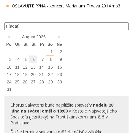
OSLAVUJTE P?NA - koncert Marianum_Trnava 2014.mp3
<
August 2026
>
Po
Ut
St
Št
Pi
So
Ne
1
2
3
4
5
6
7
8
9
10
11
12
13
14
15
16
17
18
19
20
21
22
23
24
25
26
27
28
29
30
31
Chorus Salvatoris bude najbližšie spievať
v nedeľu 28.
júna na svätej omši o 18:00
v Kostole Najsvätejšieho
Spasiteľa (jezuitský) na Františkánskom nám. č. 5 v
Bratislave.
Ďalšie termíny spievania môžete nájsť v záložke