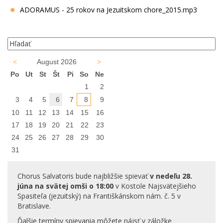
ADORAMUS - 25 rokov na Jezuitskom chore_2015.mp3
<
August 2026
>
Po
Ut
St
Št
Pi
So
Ne
1
2
3
4
5
6
7
8
9
10
11
12
13
14
15
16
17
18
19
20
21
22
23
24
25
26
27
28
29
30
31
Chorus Salvatoris bude najbližšie spievať
v nedeľu 28.
júna na svätej omši o 18:00
v Kostole Najsvätejšieho
Spasiteľa (jezuitský) na Františkánskom nám. č. 5 v
Bratislave.
Ďalšie termíny spievania môžete nájsť v záložke