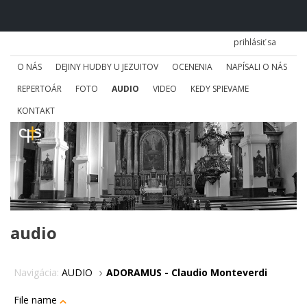
prihlásiť sa
O NÁS
DEJINY HUDBY U JEZUITOV
OCENENIA
NAPÍSALI O NÁS
REPERTOÁR
FOTO
AUDIO
VIDEO
KEDY SPIEVAME
KONTAKT
audio
Navigácia:
AUDIO
ADORAMUS - Claudio Monteverdi
File name