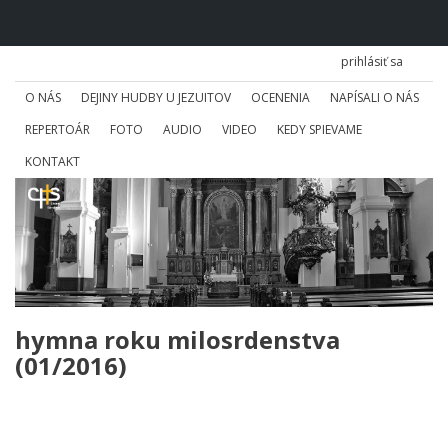
prihlásiť sa
O NÁS
DEJINY HUDBY U JEZUITOV
OCENENIA
NAPÍSALI O NÁS
REPERTOÁR
FOTO
AUDIO
VIDEO
KEDY SPIEVAME
KONTAKT
hymna roku milosrdenstva
(01/2016)