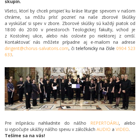
skupín.
Všetci, ktorí by chceli prispieť ku kráse liturgie spevom v našom
chráme, sa môžu prísť pozrieť na naše zborové škúšky
a vyskúšať si spev v zbore. Zborové skúšky sú každý piatok od
18:00 do 20:00 v priestoroch Teologickej fakulty, vchod je
z Kostolnej ulice, alebo nás oslovte po niektorej z omší.
Kontaktovať nás môžete prípadne aj e-mailom na adrese
dirigent@chorus-
salvatoris.com
, či
telefonicky na čísle
0904 523
633
.
Pre inšpiráciu nahliadnite do nášho
REPERTOÁRU
, alebo
si vypočujte ukážky nášho spevu v záložkách
AUDIO
a
VIDEO
.
Tešíme sa na vás!