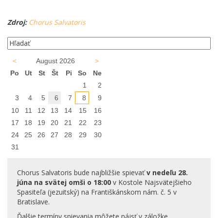
Zdroj:
Chorus Salvatoris
<
August 2026
>
Po
Ut
St
Št
Pi
So
Ne
1
2
3
4
5
6
7
8
9
10
11
12
13
14
15
16
17
18
19
20
21
22
23
24
25
26
27
28
29
30
31
Chorus Salvatoris bude najbližšie spievať
v nedeľu 28.
júna na svätej omši o 18:00
v Kostole Najsvätejšieho
Spasiteľa (jezuitský) na Františkánskom nám. č. 5 v
Bratislave.
Ďalšie termíny spievania môžete nájsť v záložke