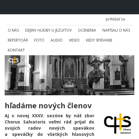
prihlásiť sa
O NÁS
DEJINY HUDBY U JEZUITOV
OCENENIA
NAPÍSALI O NÁS
REPERTOÁR
FOTO
AUDIO
VIDEO
KEDY SPIEVAME
KONTAKT
hľadáme nových členov
Aj v novej XXXV. sezóne by náš zbor
Chorus Salvatoris veľmi rád prijal do
svojich radov nových spevákov
a speváčky do všetkých hlasových